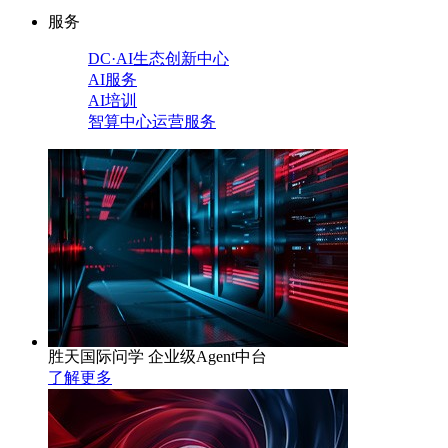
服务
DC·AI生态创新中心
AI服务
AI培训
智算中心运营服务
胜天国际问学 企业级Agent中台
了解更多